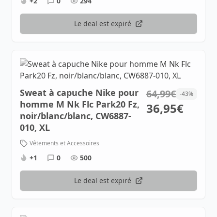
+2
0
294
Le deal est expiré
Sweat à capuche Nike pour
64,99€
-43%
homme M Nk Flc Park20 Fz,
36,95€
noir/blanc/blanc, CW6887-
010, XL
Vêtements et Accessoires
+1
0
500
Le deal est expiré