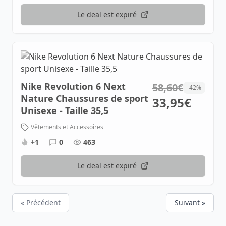
Le deal est expiré
Nike Revolution 6 Next
58,60€
-42%
Nature Chaussures de sport
33,95€
Unisexe - Taille 35,5
Vêtements et Accessoires
+1
0
463
Le deal est expiré
« Précédent
Suivant »