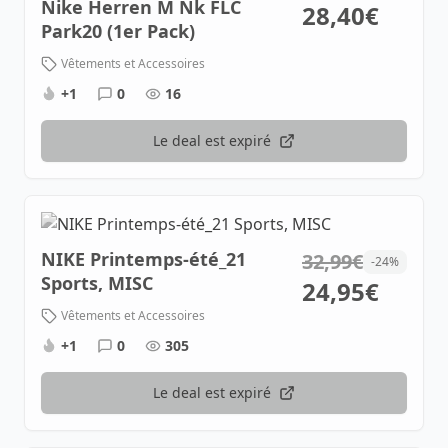
Nike Herren M Nk FLC
28,40€
Park20 (1er Pack)
Vêtements et Accessoires
+1
0
16
Le deal est expiré
NIKE Printemps-été_21
32,99€
-24%
Sports, MISC
24,95€
Vêtements et Accessoires
+1
0
305
Le deal est expiré