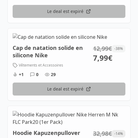
Le deal est expiré
Cap de natation solide en
12,99€
-38%
silicone Nike
7,99€
Vêtements et Accessoires
+1
0
29
Le deal est expiré
Hoodie Kapuzenpullover
32,98€
-14%