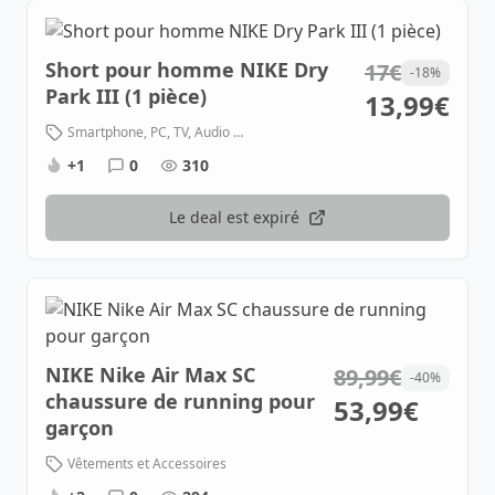
Short pour homme NIKE Dry
17€
-18%
Park III (1 pièce)
13,99€
Smartphone, PC, TV, Audio et High-Tech
+1
0
310
Le deal est expiré
NIKE Nike Air Max SC
89,99€
-40%
chaussure de running pour
53,99€
garçon
Vêtements et Accessoires