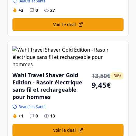
Beauté et Santé
+3
0
27
Voir le deal
Wahl Travel Shaver Gold
13,50€
-30%
Edition - Rasoir électrique
9,45€
sans fil et rechargeable
pour hommes
Beauté et Santé
+1
0
13
Voir le deal