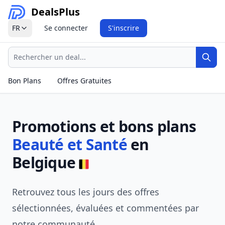
Deals
Plus
FR
Se connecter
S'inscrire
Recherche
Rech
Bon Plans
Offres Gratuites
Promotions et bons plans
Beauté et Santé
en
Belgique
Retrouvez tous les jours des offres
sélectionnées, évaluées et commentées par
notre communauté