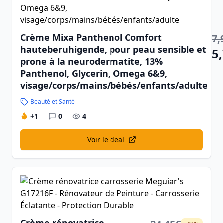
Crème Mixa Panthenol Comfort
7,
hauteberuhigende, pour peau sensible et
5
prone à la neurodermatite, 13%
Panthenol, Glycerin, Omega 6&9,
visage/corps/mains/bébés/enfants/adulte
Beauté et Santé
+1
0
4
Voir le deal
Crème rénovatrice