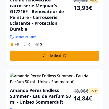
24,45€
-43%
carrosserie Meguiar's
13,93€
G17216F - Rénovateur de
Peinture - Carrosserie
Éclatante - Protection
Durable
Beauté et Santé
+3
0
5
Voir le deal
Amando Perez Endless
18,96€
-22%
Summer - Eau de Parfum 50
14,84€
ml - Unisex Sommerduft