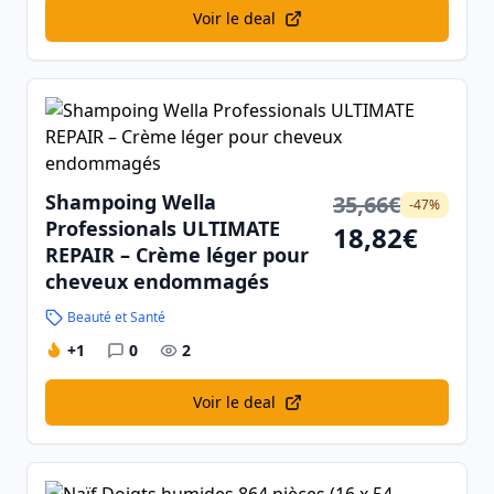
Voir le deal
Shampoing Wella
35,66€
-47%
Professionals ULTIMATE
18,82€
REPAIR – Crème léger pour
cheveux endommagés
Beauté et Santé
+1
0
2
Voir le deal