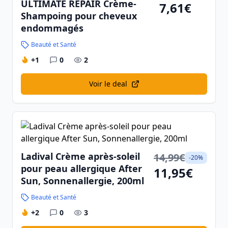
ULTIMATE REPAIR Crème-
7,61€
Shampoing pour cheveux
endommagés
Beauté et Santé
+1
0
2
Voir le deal
Ladival Crème après-soleil
14,99€
-20%
pour peau allergique After
11,95€
Sun, Sonnenallergie, 200ml
Beauté et Santé
+2
0
3