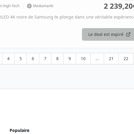
2 239,20
et High-Tech
Mediamarkt
LED 4K noire de Samsung te plonge dans une véritable expérienc
Le deal est expiré
4
5
6
7
8
9
10
...
21
22
Populaire