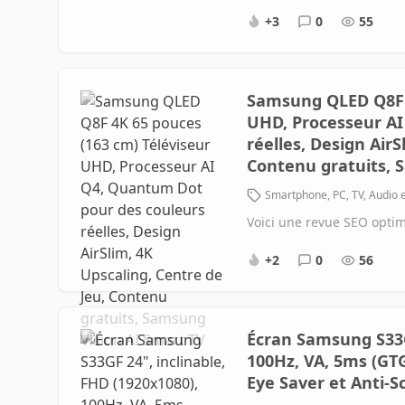
+3
0
55
Samsung QLED Q8F 4
UHD, Processeur AI
réelles, Design AirS
Contenu gratuits, 
Smartphone, PC, TV, Audio 
Voici une revue SEO opti
+2
0
56
Écran Samsung S33GF
100Hz, VA, 5ms (GTG
Eye Saver et Anti-S