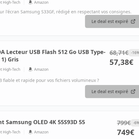
et High-Tech
Amazon
pour l'écran Samsung S33GF, rédigé en respectant vos consignes.
Le deal est expiré
 Lecteur USB Flash 512 Go USB Type-
68,71€
-16
 1) Gris
57,38€
et High-Tech
Amazon
 fiable et rapide pour vos fichiers volumineux ?
Le deal est expiré
gent Samsung OLED 4K 55S93D 55
799€
-6
749€
et High-Tech
Amazon