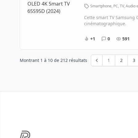
Smartphone, PC, TV, Audio 
Cette smart TV Samsung O
cinématographique.
+1
0
591
Montrant
1
à
10
de
212
résultats
1
2
3
Footer