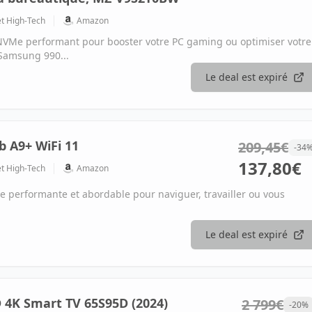
et High-Tech
Amazon
NVMe performant pour booster votre PC gaming ou optimiser votre
 Samsung 990...
Le deal est expiré
 A9+ WiFi 11
209,45€
-34
137,80€
et High-Tech
Amazon
e performante et abordable pour naviguer, travailler ou vous
Le deal est expiré
4K Smart TV 65S95D (2024)
2 799€
-20%