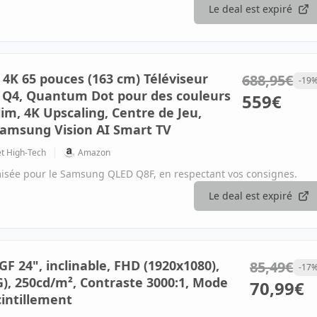
Le deal est expiré
K 65 pouces (163 cm) Téléviseur
688,95€
-19
 Q4, Quantum Dot pour des couleurs
559€
lim, 4K Upscaling, Centre de Jeu,
Samsung Vision AI Smart TV
et High-Tech
Amazon
misée pour le Samsung QLED Q8F, en respectant vos consignes.
Le deal est expiré
 24", inclinable, FHD (1920x1080),
85,49€
-17
), 250cd/m², Contraste 3000:1, Mode
70,99€
cintillement