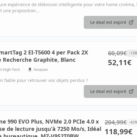
eure expérience de télévision intelligente pour votre home cinéma, 
une proposition...
Le deal est expiré
rtTag 2 EI-T5600 4 per Pack 2X
60,09€
-13
e Recherche Graphite, Blanc
52,11€
et High-Tech
Amazon
n fiable pour retrouver vos objets perdus ?
Le deal est expiré
e 990 EVO Plus, NVMe 2.0 PCIe 4.0 x
204,99€
-42
esse de lecture jusqu'à 7250 Mo/s, Idéal
118,99€
la bureautique, MZ-V9S2T0BW