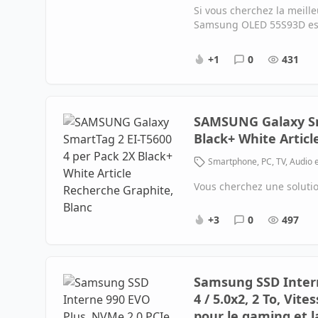
Si vous cherchez la meill
Samsung OLED 55S93D est 
+1
0
431
SAMSUNG Galaxy Sma
Black+ White Articl
Smartphone, PC, TV, Audio 
Vous cherchez une solutio
+3
0
497
Samsung SSD Intern
4 / 5.0x2, 2 To, Vit
pour le gaming et 