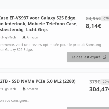
ase EF-VS937 voor Galaxy S25 Edge,
24,95€
-67
n lederlook, Mobiele Telefoon Case,
8,14€
bestendig, Licht Grijs
et High-Tech
Amazon
commerce, voici une review optimisée pour le produit Samsung
our Galaxy S25 Edge.
Le deal est expiré
TB - SSD NVMe PCIe 5.0 M.2 (2280)
379€
-20%
304,47
et High-Tech
Amazon
lon vos consignes.