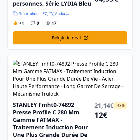
personnes, Série LYDIA Bleu
Smartphone, PC, TV, Audio en Hightech
+1
0
17
Bekijk de deal
STANLEY Fmht0-74892
21,14€
-43%
Presse Profile C 280 Mm
12€
Gamme FATMAX -
Traitement Induction Pour
Une Plus Grande Durée De