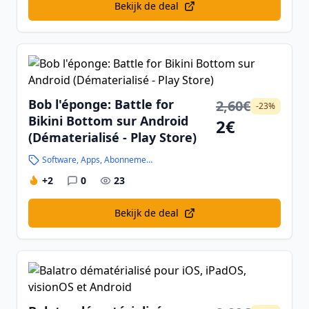
Bekijk de deal
Bob l'éponge: Battle for
2,60€
-23%
Bikini Bottom sur Android
2€
(Dématerialisé - Play Store)
Software, Apps, Abonnementen en Handleidingen
+2
0
23
Bekijk de deal