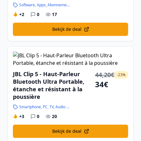
Software, Apps, Abonnementen en Handleidingen
+2
0
17
Bekijk de deal
JBL Clip 5 - Haut-Parleur
44,20€
-23%
Bluetooth Ultra Portable,
34€
étanche et résistant à la
poussière
Smartphone, PC, TV, Audio en Hightech
+3
0
20
Bekijk de deal