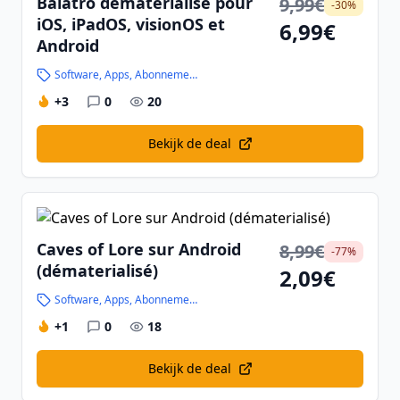
Balatro dématérialisé pour
9,99€
-30%
iOS, iPadOS, visionOS et
6,99€
Android
Software, Apps, Abonnementen en Handleidingen
+3
0
20
Bekijk de deal
Caves of Lore sur Android
8,99€
-77%
(dématerialisé)
2,09€
Software, Apps, Abonnementen en Handleidingen
+1
0
18
Bekijk de deal