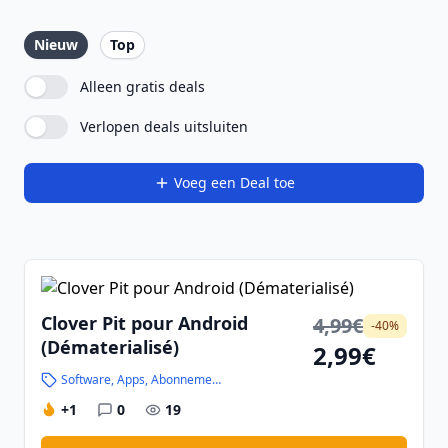
Nieuw
Top
Alleen gratis deals
Verlopen deals uitsluiten
Voeg een Deal toe
Clover Pit pour Android
4,99€
-40%
(Dématerialisé)
2,99€
Software, Apps, Abonnementen en Handleidingen
+1
0
19