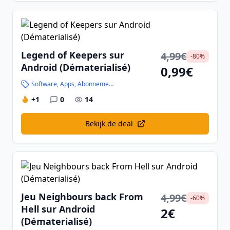
Legend of Keepers sur
4,99€
-80%
Android (Dématerialisé)
0,99€
Software, Apps, Abonnementen en Handleidingen
+1
0
14
Bekijk de deal
Jeu Neighbours back From
4,99€
-60%
Hell sur Android
2€
(Dématerialisé)