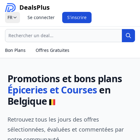
Deals
Plus
FR
Se connecter
S'inscrire
Recherche
Rech
Bon Plans
Offres Gratuites
Promotions et bons plans
Épiceries et Courses
en
Belgique
Retrouvez tous les jours des offres
sélectionnées, évaluées et commentées par
notre communauté