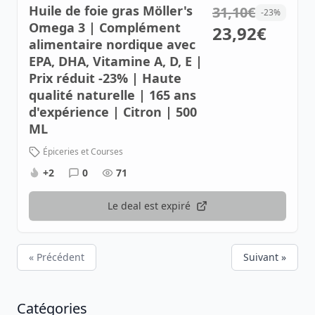
Huile de foie gras Möller's
31,10€
-23%
Omega 3 | Complément
23,92€
alimentaire nordique avec
EPA, DHA, Vitamine A, D, E |
Prix réduit -23% | Haute
qualité naturelle | 165 ans
d'expérience | Citron | 500
ML
Épiceries et Courses
+2
0
71
Le deal est expiré
« Précédent
Suivant »
Catégories