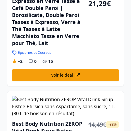
Expresso en Verre Tasse à
21,29€
Café Double Paroi |
Borosilicate, Double Paroi
Tasses à Expresso, Verre à
Thé Tasses à Latte
Macchiato Tasse en Verre
pour Thé, Lait
Épiceries et Courses
+2
0
15
Voir le deal
Best Body Nutrition ZEROP
14,49€
-38%
Vital Drink Sirup Eistee-