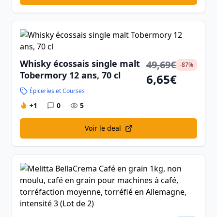
Whisky écossais single malt
49,69€
-87%
Tobermory 12 ans, 70 cl
6,65€
Épiceries et Courses
+1
0
5
Voir le deal