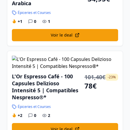
Arabica
Épiceries et Courses
+1
0
1
Voir le deal
L'Or Espresso Café - 100
101,40€
-23%
Capsules Delizioso
78€
Intensité 5 | Compatibles
Nespresso®*
Épiceries et Courses
+2
0
2
Voir le deal