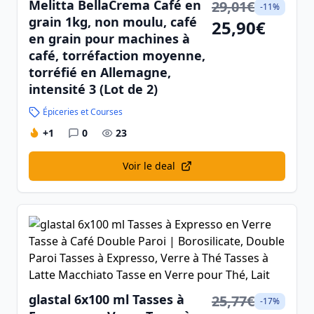
Melitta BellaCrema Café en
29,01€
-11%
grain 1kg, non moulu, café
25,90€
en grain pour machines à
café, torréfaction moyenne,
torréfié en Allemagne,
intensité 3 (Lot de 2)
Épiceries et Courses
+1
0
23
Voir le deal
glastal 6x100 ml Tasses à
25,77€
-17%