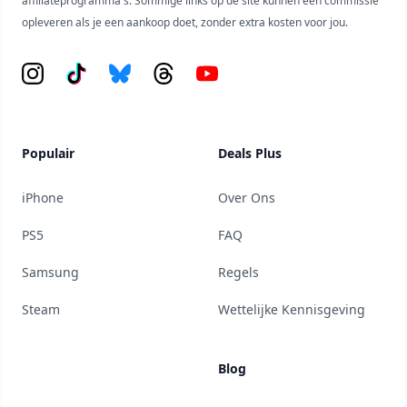
affiliateprogramma's. Sommige links op de site kunnen een commissie
opleveren als je een aankoop doet, zonder extra kosten voor jou.
Instagram
Tiktok
Bluesky
Threads
YouTube
Populair
Deals Plus
iPhone
Over Ons
PS5
FAQ
Samsung
Regels
Steam
Wettelijke Kennisgeving
Blog