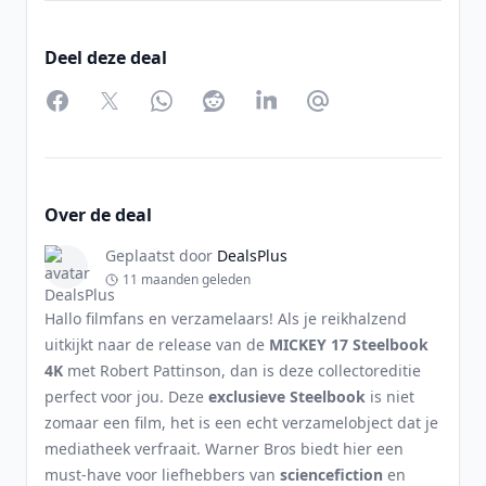
Deel deze deal
Facebook
Twitter
WhatsApp
Reddit
LinkedIn
Partager par Email
Over de deal
Geplaatst door
DealsPlus
11 maanden geleden
Hallo filmfans en verzamelaars! Als je reikhalzend
uitkijkt naar de release van de
MICKEY 17 Steelbook
4K
met Robert Pattinson, dan is deze collectoreditie
perfect voor jou. Deze
exclusieve Steelbook
is niet
zomaar een film, het is een echt verzamelobject dat je
mediatheek verfraait. Warner Bros biedt hier een
must-have voor liefhebbers van
sciencefiction
en