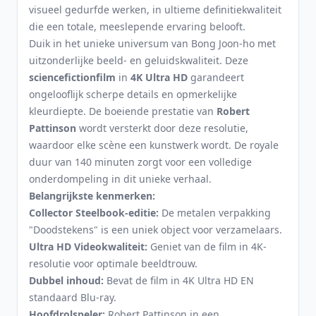
visueel gedurfde werken, in ultieme definitiekwaliteit
die een totale, meeslepende ervaring belooft.
Duik in het unieke universum van Bong Joon-ho met
uitzonderlijke beeld- en geluidskwaliteit. Deze
sciencefictionfilm
in
4K Ultra HD
garandeert
ongelooflijk scherpe details en opmerkelijke
kleurdiepte. De boeiende prestatie van
Robert
Pattinson
wordt versterkt door deze resolutie,
waardoor elke scène een kunstwerk wordt. De royale
duur van 140 minuten zorgt voor een volledige
onderdompeling in dit unieke verhaal.
Belangrijkste kenmerken:
Collector Steelbook-editie:
De metalen verpakking
"Doodstekens" is een uniek object voor verzamelaars.
Ultra HD Videokwaliteit:
Geniet van de film in 4K-
resolutie voor optimale beeldtrouw.
Dubbel inhoud:
Bevat de film in 4K Ultra HD EN
standaard Blu-ray.
Hoofdrolspeler:
Robert Pattinson in een