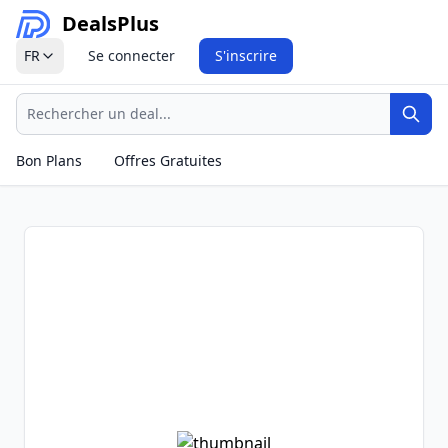
Deals
Plus
FR
Se connecter
S'inscrire
Recherche
Rech
Bon Plans
Offres Gratuites