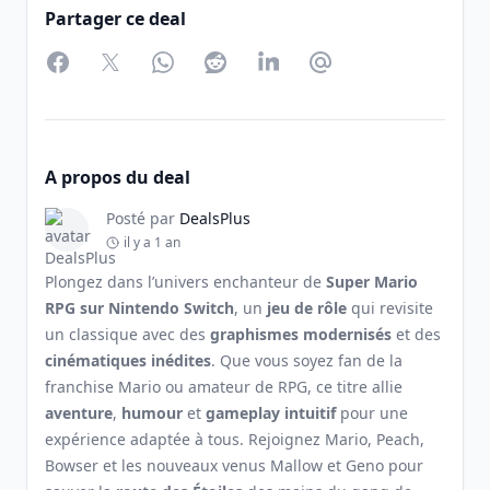
Partager ce deal
Facebook
Twitter
WhatsApp
Reddit
LinkedIn
Partager par Email
A propos du deal
Posté par
DealsPlus
il y a 1 an
Plongez dans l’univers enchanteur de
Super Mario
RPG sur Nintendo Switch
, un
jeu de rôle
qui revisite
un classique avec des
graphismes modernisés
et des
cinématiques inédites
. Que vous soyez fan de la
franchise Mario ou amateur de RPG, ce titre allie
aventure
,
humour
et
gameplay intuitif
pour une
expérience adaptée à tous. Rejoignez Mario, Peach,
Bowser et les nouveaux venus Mallow et Geno pour