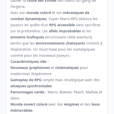
sauver la
route des Étoiles
des mains du gang de
Forgeroi.
Avec son
monde coloré
et ses
mécaniques de
combat dynamiques
, Super Mario RPG séduira les
joueurs en quête d’un
RPG accessible
sans sacrifices
sur la profondeur. Les
alliés improbables
et les
ennemis loufoques
enrichissent cette aventure,
tandis que les
environnements chatoyants
invitent à
l’exploration. Un must-have pour les nostalgiques
comme pour les nouveaux joueurs.
Caractéristiques clés :
Nouveaux graphismes
et
cinématiques
pour
moderniser l’expérience
Gameplay de RPG
simple mais stratégique avec des
attaques synchronisées
Personnages variés
: Mario, Bowser, Peach, Mallow et
Geno
Monde ouvert coloré
avec des
énigmes
et des
boss
mémorables