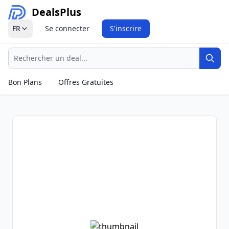
Deals
Plus
FR
Se connecter
S'inscrire
Recherche
Rech
Bon Plans
Offres Gratuites