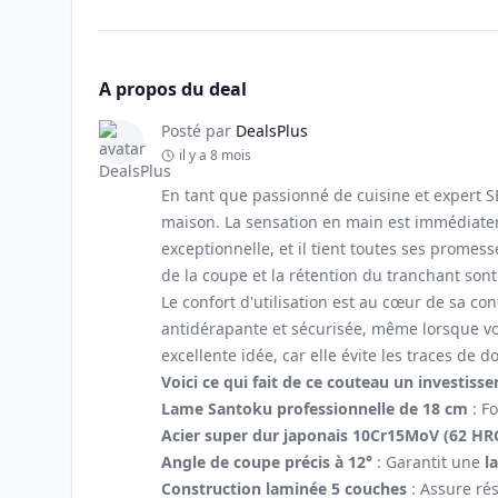
A propos du deal
Posté par
DealsPlus
il y a 8 mois
En tant que passionné de cuisine et expert S
maison. La sensation en main est immédiatem
exceptionnelle, et il tient toutes ses promes
de la coupe et la rétention du tranchant son
Le confort d'utilisation est au cœur de sa co
antidérapante et sécurisée, même lorsque vos
excellente idée, car elle évite les traces de
Voici ce qui fait de ce couteau un investisse
Lame Santoku professionnelle de 18 cm
: Fo
Acier super dur japonais 10Cr15MoV (62 HR
Angle de coupe précis à 12°
: Garantit une
l
Construction laminée 5 couches
: Assure rés