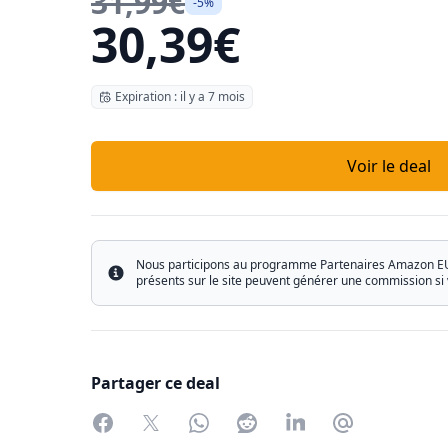
31,99€
-5%
30,39€
Expiration : il y a 7 mois
Voir le deal
Nous participons au programme Partenaires Amazon EU ain
Info
présents sur le site peuvent générer une commission si 
Partager ce deal
Facebook
Twitter
WhatsApp
Reddit
LinkedIn
Partager par 