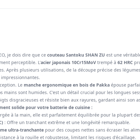
EO, je dois dire que ce
couteau Santoku SHAN ZU
est une véritabl
ent perceptible. L'
acier japonais 10Cr15MoV
trempé à
62 HRC
pr
ses. Après plusieurs utilisations, de la découpe précise des légume
t impressionnantes.
nception. Le
manche ergonomique en bois de Pakka
épouse parfai
 mains sont humides. C'est un détail crucial pour les longues ses
 doigts disgracieuses et résiste bien aux rayures, gardant ainsi son
ment solide pour votre batterie de cuisine :
rgée à la main, elle est parfaitement équilibrée pour la plupart d
C)
: Offre un tranchant extrême et une longévité remarquable.
ame ultra-tranchante
pour des coupes nettes sans écraser les alim
istance à la rouille et robustesse, limitant les risques d'écaillage.