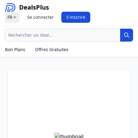
Deals
Plus
FR
Se connecter
S'inscrire
Recherche
Rech
Bon Plans
Offres Gratuites