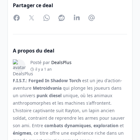
Partager ce deal
Facebook
Twitter
WhatsApp
Reddit
LinkedIn
Partager par Email
A propos du deal
Posté par
DealsPlus
il y a 1 an
F.I.S.T.: Forged In Shadow Torch
est un jeu d'action-
aventure
Metroidvania
qui plonge les joueurs dans
un univers
punk diesel
unique, où les animaux
anthropomorphes et les machines s'affrontent.
L'histoire captivante suit Rayton, un lapin ancien
soldat, contraint de reprendre les armes pour sauver
son ami. Entre
combats dynamiques
,
exploration
et
énigmes
, ce titre offre une expérience riche dans un