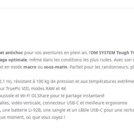
et antichoc
pour vos aventures en plein air, l’
OM SYSTEM Tough T
mage optimale
, même dans les conditions les plus rudes. Avec son 
soit en mode
macro
ou
sous-marin
. Parfait pour les randonneurs, 
2,1 m), résistant à 100 kg de pression et aux températures extrêmes
seur TruePic VIII, modes RAW et 4K
ussole et Wi-Fi OI.Share pour le partage instantané
valles, vidéo verticale, connecteur USB-C et meilleure ergonomie
o, une batterie Li-92B, une sangle et un câble USB-C pour une rech
que moment, où que vous soyez !