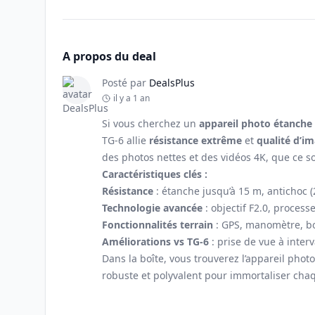
A propos du deal
Posté par
DealsPlus
il y a 1 an
Si vous cherchez un
appareil photo étanche 
TG-6 allie
résistance extrême
et
qualité d’i
des photos nettes et des vidéos 4K, que ce 
Caractéristiques clés :
Résistance
: étanche jusqu’à 15 m, antichoc (
Technologie avancée
: objectif F2.0, proces
Fonctionnalités terrain
: GPS, manomètre, bo
Améliorations vs TG-6
: prise de vue à inter
Dans la boîte, vous trouverez l’appareil phot
robuste et polyvalent pour immortaliser cha