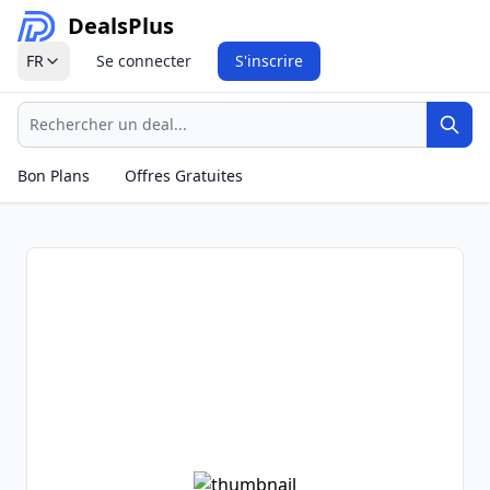
Deals
Plus
FR
Se connecter
S'inscrire
Recherche
Rech
Bon Plans
Offres Gratuites