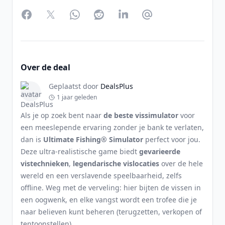
Facebook
Twitter
WhatsApp
Reddit
LinkedIn
Partager par Email
Over de deal
Geplaatst door
DealsPlus
1 jaar geleden
Als je op zoek bent naar
de beste vissimulator
voor
een meeslepende ervaring zonder je bank te verlaten,
dan is
Ultimate Fishing® Simulator
perfect voor jou.
Deze ultra-realistische game biedt
gevarieerde
vistechnieken
,
legendarische vislocaties
over de hele
wereld en een verslavende speelbaarheid, zelfs
offline. Weg met de verveling: hier bijten de vissen in
een oogwenk, en elke vangst wordt een trofee die je
naar believen kunt beheren (terugzetten, verkopen of
tentoonstellen).