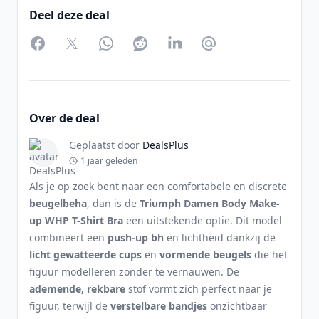
Deel deze deal
Facebook
Twitter
WhatsApp
Reddit
LinkedIn
Partager par Email
Over de deal
Geplaatst door
DealsPlus
1 jaar geleden
Als je op zoek bent naar een comfortabele en discrete
beugelbeha
, dan is de
Triumph Damen Body Make-
up WHP T-Shirt Bra
een uitstekende optie. Dit model
combineert een
push-up bh
en lichtheid dankzij de
licht gewatteerde cups
en
vormende beugels
die het
figuur modelleren zonder te vernauwen. De
ademende, rekbare
stof vormt zich perfect naar je
figuur, terwijl de
verstelbare bandjes
onzichtbaar