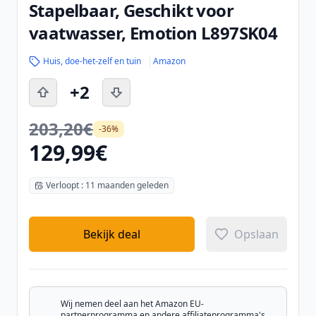
Stapelbaar, Geschikt voor
vaatwasser, Emotion L897SK04
Huis, doe-het-zelf en tuin
Amazon
+2
203,20€
-36%
129,99€
Verloopt : 11 maanden geleden
Bekijk deal
Opslaan
Wij nemen deel aan het Amazon EU-
partnerprogramma en andere affiliateprogramma's.