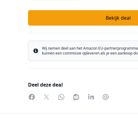
Bekijk deal
Wij nemen deel aan het Amazon EU-partnerprogramma e
Info
kunnen een commissie opleveren als je een aankoop doet
Deel deze deal
Facebook
Twitter
WhatsApp
Reddit
LinkedIn
Partager par 