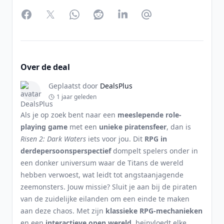
Facebook
Twitter
WhatsApp
Reddit
LinkedIn
Partager par Email
Over de deal
Geplaatst door
DealsPlus
1 jaar geleden
Als je op zoek bent naar een
meeslepende role-
playing game
met een
unieke piratensfeer
, dan is
Risen 2: Dark Waters
iets voor jou. Dit
RPG in
derdepersoonsperspectief
dompelt spelers onder in
een donker universum waar de Titans de wereld
hebben verwoest, wat leidt tot angstaanjagende
zeemonsters. Jouw missie? Sluit je aan bij de piraten
van de zuidelijke eilanden om een einde te maken
aan deze chaos. Met zijn
klassieke RPG-mechanieken
en een
interactieve open wereld
, beïnvloedt elke