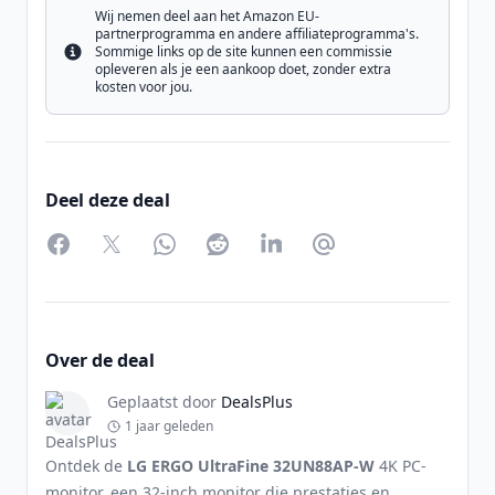
Wij nemen deel aan het Amazon EU-
partnerprogramma en andere affiliateprogramma's.
Sommige links op de site kunnen een commissie
Info
opleveren als je een aankoop doet, zonder extra
kosten voor jou.
Deel deze deal
Facebook
Twitter
WhatsApp
Reddit
LinkedIn
Partager par Email
Over de deal
Geplaatst door
DealsPlus
1 jaar geleden
Ontdek de
LG ERGO UltraFine 32UN88AP-W
4K PC-
monitor, een 32-inch monitor die prestaties en