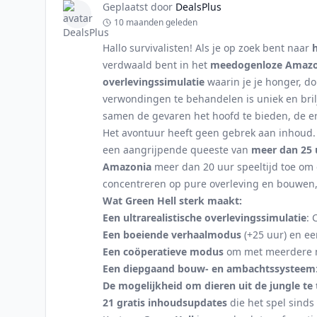
Geplaatst door
DealsPlus
10 maanden geleden
Hallo survivalisten! Als je op zoek bent naar
verdwaald bent in het
meedogenloze Amaz
overlevingssimulatie
waarin je je honger, d
verwondingen te behandelen is uniek en brilj
samen de gevaren het hoofd te bieden, de erv
Het avontuur heeft geen gebrek aan inhoud. 
een aangrijpende queeste van
meer dan 25 
Amazonia
meer dan 20 uur speeltijd toe om de
concentreren op pure overleving en bouwen, 
Wat Green Hell sterk maakt:
Een ultrarealistische overlevingssimulatie
: 
Een boeiende verhaalmodus
(+25 uur) en ee
Een coöperatieve modus
om met meerdere me
Een diepgaand bouw- en ambachtssysteem
De mogelijkheid om dieren uit de jungle t
21 gratis inhoudsupdates
die het spel sinds 