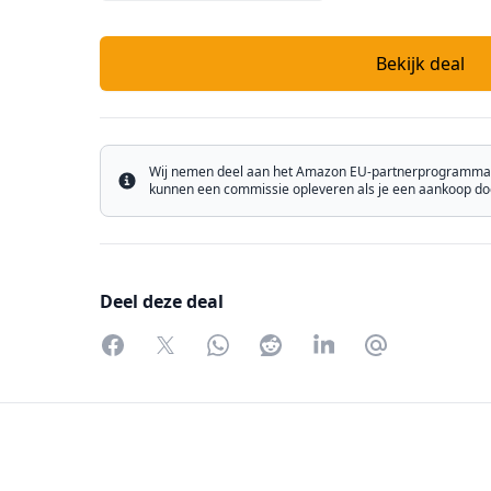
Bekijk deal
Wij nemen deel aan het Amazon EU-partnerprogramma e
Info
kunnen een commissie opleveren als je een aankoop doet
Deel deze deal
Facebook
Twitter
WhatsApp
Reddit
LinkedIn
Partager par 