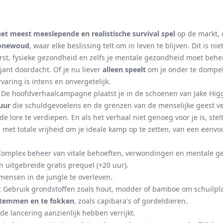
het meest meeslepende en realistische survival spel
op de markt, 
onewoud
, waar elke beslissing telt om in leven te blijven. Dit is n
orst, fysieke gezondheid en zelfs je mentale gezondheid moet beh
ant doordacht. Of je nu liever
alleen speelt
om je onder te dompel
aring is intens en onvergetelijk.
De hoofdverhaalcampagne plaatst je in de schoenen van Jake Higgi
uur
die schuldgevoelens en de grenzen van de menselijke geest ve
 lore te verdiepen. En als het verhaal niet genoeg voor je is, stel
met totale vrijheid om je ideale kamp op te zetten, van een eenvo
Complex beheer van vitale behoeften, verwondingen en mentale g
n uitgebreide gratis prequel (+20 uur).
nsen in de jungle te overleven.
: Gebruik grondstoffen zoals hout, modder of bamboe om schuilp
e temmen en te fokken
, zoals capibara's of gordeldieren.
de lancering aanzienlijk hebben verrijkt.