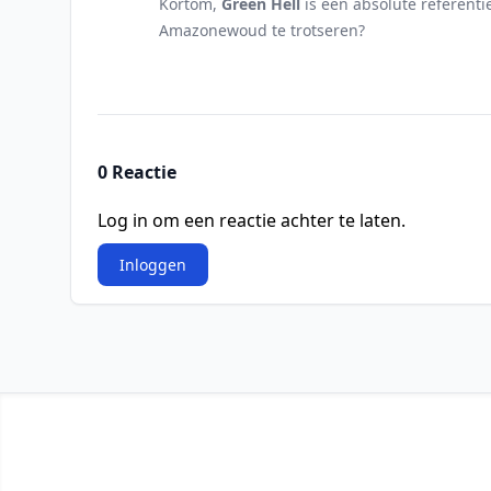
Kortom,
Green Hell
is een absolute referenti
Amazonewoud te trotseren?
0 Reactie
Log in om een reactie achter te laten.
Inloggen
Footer