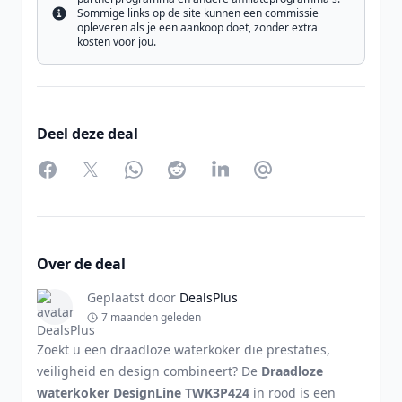
Sommige links op de site kunnen een commissie
Info
opleveren als je een aankoop doet, zonder extra
kosten voor jou.
Deel deze deal
Facebook
Twitter
WhatsApp
Reddit
LinkedIn
Partager par Email
Over de deal
Geplaatst door
DealsPlus
7 maanden geleden
Zoekt u een draadloze waterkoker die prestaties,
veiligheid en design combineert? De
Draadloze
waterkoker DesignLine TWK3P424
in rood is een