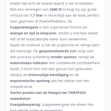
model dat echt de moeite waard is om te bekijken.
Met een vermogen van
2400 W
brengt hij zijn grote
inhoud van
1,7 liter
in recordtijd aan de kook, perfect
voor gezinnen of theeliefhebbers. De
kopjesweergave
is een ingenieuze functie om
energie en tijd te besparen
, omdat u hiermee alleen
het strikt noodzakelijke water kunt verwarmen.
Naast de snelheid is het de praktische en veilige kant
die overtuigt. De
geoptimaliseerde tuit
zorgt voor
een precieze schenking
zonder spatten
, terwijl de
waterniveau-indicator
een uitstekende zichtbaarheid
biedt. U kunt hem met een gerust hart gebruiken
dankzij de
drievoudige beveiliging
en de
ergonomische opening
van het deksel met een
simpele druk.
Sterke punten van de DesignLine TWK3P424
waterkoker:
Energiebesparing:
Kopjesweergave om alleen het
benodigde water te verwarmen.