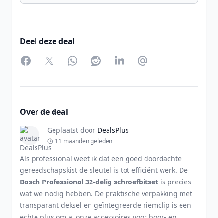
Deel deze deal
Facebook
Twitter
WhatsApp
Reddit
LinkedIn
Partager par Email
Over de deal
Geplaatst door
DealsPlus
11 maanden geleden
Als professional weet ik dat een goed doordachte
gereedschapskist de sleutel is tot efficiënt werk. De
Bosch Professional 32-delig schroefbitset
is precies
wat we nodig hebben. De praktische verpakking met
transparant deksel en geïntegreerde riemclip is een
echte plus om al onze accessoires voor boor- en