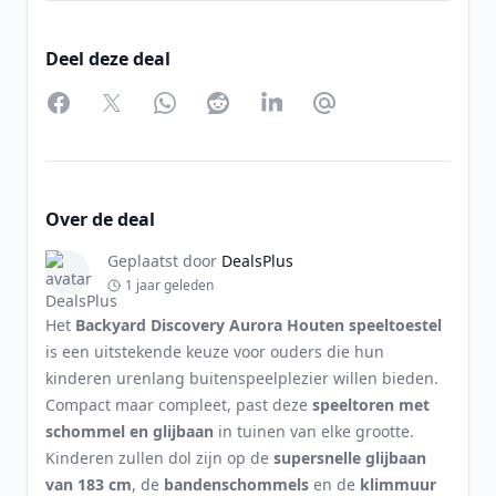
Deel deze deal
Facebook
Twitter
WhatsApp
Reddit
LinkedIn
Partager par Email
Over de deal
Geplaatst door
DealsPlus
1 jaar geleden
Het
Backyard Discovery Aurora Houten speeltoestel
is een uitstekende keuze voor ouders die hun
kinderen urenlang buitenspeelplezier willen bieden.
Compact maar compleet, past deze
speeltoren met
schommel en glijbaan
in tuinen van elke grootte.
Kinderen zullen dol zijn op de
supersnelle glijbaan
van 183 cm
, de
bandenschommels
en de
klimmuur