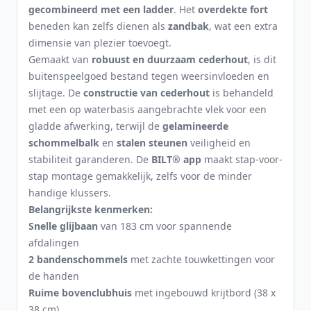
gecombineerd met een ladder
. Het
overdekte fort
beneden kan zelfs dienen als
zandbak
, wat een extra
dimensie van plezier toevoegt.
Gemaakt van
robuust en duurzaam cederhout
, is dit
buitenspeelgoed bestand tegen weersinvloeden en
slijtage. De
constructie van cederhout
is behandeld
met een op waterbasis aangebrachte vlek voor een
gladde afwerking, terwijl de
gelamineerde
schommelbalk
en
stalen steunen
veiligheid en
stabiliteit garanderen. De
BILT® app
maakt stap-voor-
stap montage gemakkelijk, zelfs voor de minder
handige klussers.
Belangrijkste kenmerken:
Snelle glijbaan
van 183 cm voor spannende
afdalingen
2 bandenschommels
met zachte touwkettingen voor
de handen
Ruime bovenclubhuis
met ingebouwd krijtbord (38 x
38 cm)