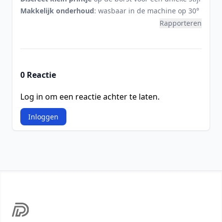
Makkelijk onderhoud
: wasbaar in de machine op 30°
Rapporteren
0 Reactie
Log in om een reactie achter te laten.
Inloggen
Footer