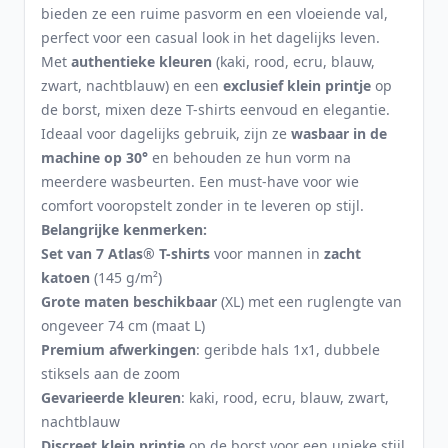
bieden ze een ruime pasvorm en een vloeiende val,
perfect voor een casual look in het dagelijks leven.
Met
authentieke kleuren
(kaki, rood, ecru, blauw,
zwart, nachtblauw) en een
exclusief klein printje
op
de borst, mixen deze T-shirts eenvoud en elegantie.
Ideaal voor dagelijks gebruik, zijn ze
wasbaar in de
machine op 30°
en behouden ze hun vorm na
meerdere wasbeurten. Een must-have voor wie
comfort vooropstelt zonder in te leveren op stijl.
Belangrijke kenmerken:
Set van 7 Atlas® T-shirts
voor mannen in
zacht
katoen
(145 g/m²)
Grote maten beschikbaar
(XL) met een ruglengte van
ongeveer 74 cm (maat L)
Premium afwerkingen
: geribde hals 1x1, dubbele
stiksels aan de zoom
Gevarieerde kleuren
: kaki, rood, ecru, blauw, zwart,
nachtblauw
Discreet klein printje
op de borst voor een unieke stijl