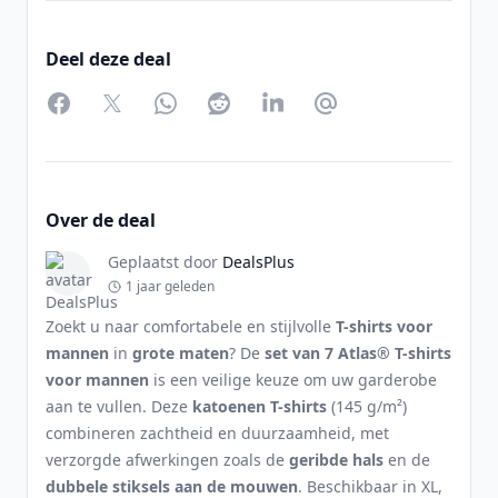
Deel deze deal
Facebook
Twitter
WhatsApp
Reddit
LinkedIn
Partager par Email
Over de deal
Geplaatst door
DealsPlus
1 jaar geleden
Zoekt u naar comfortabele en stijlvolle
T-shirts voor
mannen
in
grote maten
? De
set van 7 Atlas® T-shirts
voor mannen
is een veilige keuze om uw garderobe
aan te vullen. Deze
katoenen T-shirts
(145 g/m²)
combineren zachtheid en duurzaamheid, met
verzorgde afwerkingen zoals de
geribde hals
en de
dubbele stiksels aan de mouwen
. Beschikbaar in XL,