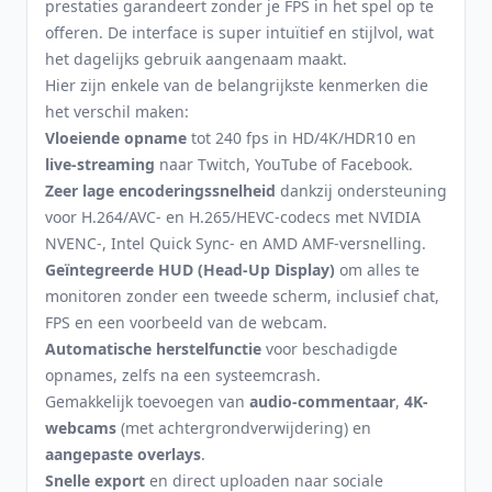
prestaties garandeert zonder je FPS in het spel op te
offeren. De interface is super intuïtief en stijlvol, wat
het dagelijks gebruik aangenaam maakt.
Hier zijn enkele van de belangrijkste kenmerken die
het verschil maken:
Vloeiende opname
tot 240 fps in HD/4K/HDR10 en
live-streaming
naar Twitch, YouTube of Facebook.
Zeer lage encoderingssnelheid
dankzij ondersteuning
voor H.264/AVC- en H.265/HEVC-codecs met NVIDIA
NVENC-, Intel Quick Sync- en AMD AMF-versnelling.
Geïntegreerde HUD (Head-Up Display)
om alles te
monitoren zonder een tweede scherm, inclusief chat,
FPS en een voorbeeld van de webcam.
Automatische herstelfunctie
voor beschadigde
opnames, zelfs na een systeemcrash.
Gemakkelijk toevoegen van
audio-commentaar
,
4K-
webcams
(met achtergrondverwijdering) en
aangepaste overlays
.
Snelle export
en direct uploaden naar sociale