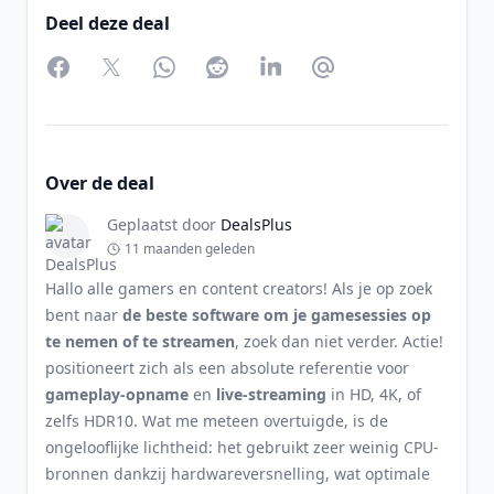
Deel deze deal
Facebook
Twitter
WhatsApp
Reddit
LinkedIn
Partager par Email
Over de deal
Geplaatst door
DealsPlus
11 maanden geleden
Hallo alle gamers en content creators! Als je op zoek
bent naar
de beste software om je gamesessies op
te nemen of te streamen
, zoek dan niet verder. Actie!
positioneert zich als een absolute referentie voor
gameplay-opname
en
live-streaming
in HD, 4K, of
zelfs HDR10. Wat me meteen overtuigde, is de
ongelooflijke lichtheid: het gebruikt zeer weinig CPU-
bronnen dankzij hardwareversnelling, wat optimale