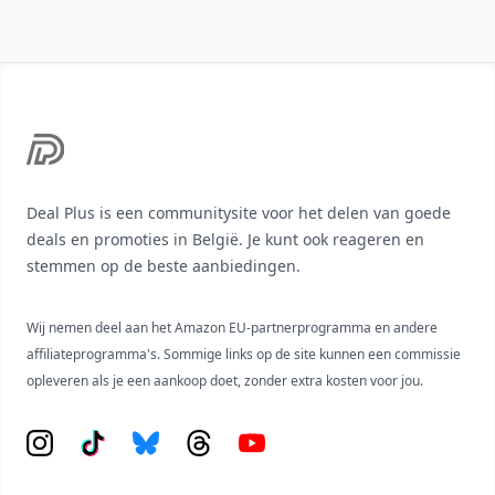
Footer
Deal Plus is een communitysite voor het delen van goede
deals en promoties in België. Je kunt ook reageren en
stemmen op de beste aanbiedingen.
Wij nemen deel aan het Amazon EU-partnerprogramma en andere
affiliateprogramma's. Sommige links op de site kunnen een commissie
opleveren als je een aankoop doet, zonder extra kosten voor jou.
Instagram
Tiktok
Bluesky
Threads
YouTube