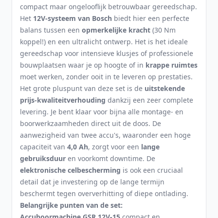
compact maar ongelooflijk betrouwbaar gereedschap.
Het
12V-systeem van Bosch
biedt hier een perfecte
balans tussen een
opmerkelijke kracht
(30 Nm
koppel!) en een ultralicht ontwerp. Het is het ideale
gereedschap voor intensieve klusjes of professionele
bouwplaatsen waar je op hoogte of in
krappe ruimtes
moet werken, zonder ooit in te leveren op prestaties.
Het grote pluspunt van deze set is de
uitstekende
prijs-kwaliteitverhouding
dankzij een zeer complete
levering. Je bent klaar voor bijna alle montage- en
boorwerkzaamheden direct uit de doos. De
aanwezigheid van twee accu's, waaronder een hoge
capaciteit van
4,0 Ah
, zorgt voor een
lange
gebruiksduur
en voorkomt downtime. De
elektronische celbescherming
is ook een cruciaal
detail dat je investering op de lange termijn
beschermt tegen oververhitting of diepe ontlading.
Belangrijke punten van de set:
Accuboormachine GSR 12V-15
compact en