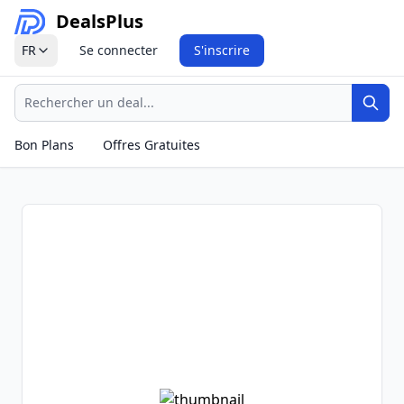
Deals
Plus
FR
Se connecter
S'inscrire
Recherche
Rech
Bon Plans
Offres Gratuites