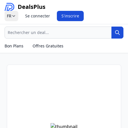
Deals
Plus
FR
Se connecter
S'inscrire
Recherche
Rech
Bon Plans
Offres Gratuites