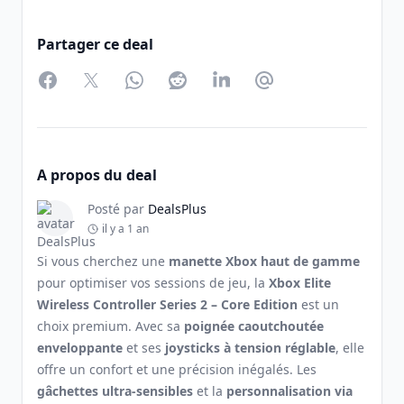
Partager ce deal
Facebook
Twitter
WhatsApp
Reddit
LinkedIn
Partager par Email
A propos du deal
Posté par
DealsPlus
il y a 1 an
Si vous cherchez une
manette Xbox haut de gamme
pour optimiser vos sessions de jeu, la
Xbox Elite
Wireless Controller Series 2 – Core Edition
est un
choix premium. Avec sa
poignée caoutchoutée
enveloppante
et ses
joysticks à tension réglable
, elle
offre un confort et une précision inégalés. Les
gâchettes ultra-sensibles
et la
personnalisation via