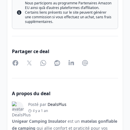
Nous participons au programme Partenaires Amazon
EU ainsi qu’à d’autres plateformes d’affiliation.
Certains liens présents sur le site peuvent générer
Info
une commission si vous effectuez un achat, sans frais
supplémentaires.
Partager ce deal
Facebook
Twitter
WhatsApp
Reddit
LinkedIn
Partager par Email
A propos du deal
Posté par
DealsPlus
il y a 1 an
Unigear Camping Insulator
est un
matelas gonflable
de camping
qui allie confort et praticité pour vos