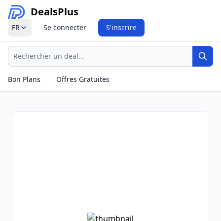
Deals
Plus
FR
Se connecter
S'inscrire
Recherche
Rech
Bon Plans
Offres Gratuites