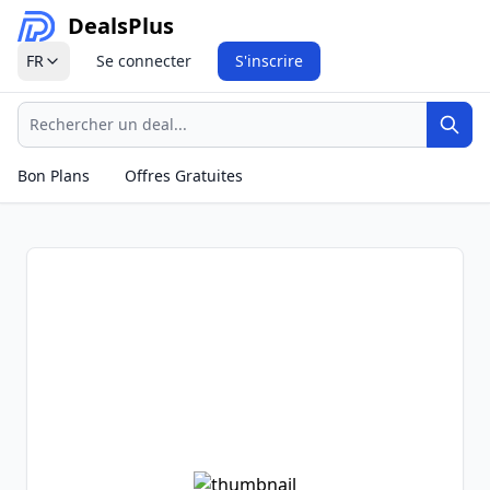
Deals
Plus
FR
Se connecter
S'inscrire
Recherche
Rech
Bon Plans
Offres Gratuites