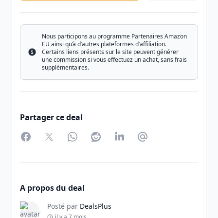
Nous participons au programme Partenaires Amazon
EU ainsi qu’à d’autres plateformes d’affiliation.
Certains liens présents sur le site peuvent générer
Info
une commission si vous effectuez un achat, sans frais
supplémentaires.
Partager ce deal
Facebook
Twitter
WhatsApp
Reddit
LinkedIn
Partager par Email
A propos du deal
Posté par
DealsPlus
il y a 7 mois