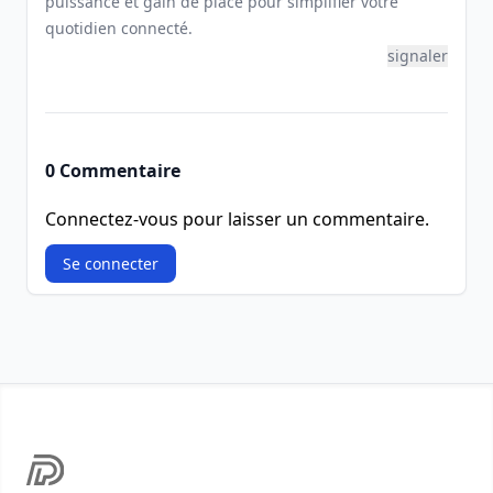
puissance et gain de place pour simplifier votre
quotidien connecté.
signaler
0 Commentaire
Connectez-vous pour laisser un commentaire.
Se connecter
Footer