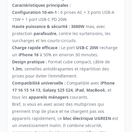
Caractéristiques principales :
Configuration 10-en-1 :
6 prises AC + 3 ports USB-A
15W + 1 port USB-C PD 20W.
Haute puissance & sécurité :
3680W
max, avec
protection
parafoudre
, contre les surtensions, les
surcharges et les courts-circuits.
Charge rapide efficace :
Le port
USB-C 20W
recharge
un
iPhone 16
à 50% en environ 30 minutes.
Design pratique :
Format cube compact, câble de
1.3m
, semelles antidérapantes et répartition des
prises pour éviter l'emmêlement.
Compatibilité universelle :
Compatible avec
iPhone
17 16 15 14 13
,
Galaxy S25 S24
,
iPad
,
MacBook
, et
tous les
appareils ménagers
courants.
Bref, si vous en avez assez des multiprises qui
prennent trop de place et ne chargent pas vos
appareils rapidement, ce
bloc électrique UGREEN
est
un investissement malin. Il combine sécurité,