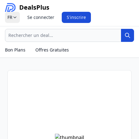
Deals
Plus
FR
Se connecter
S'inscrire
Recherche
Rech
Bon Plans
Offres Gratuites