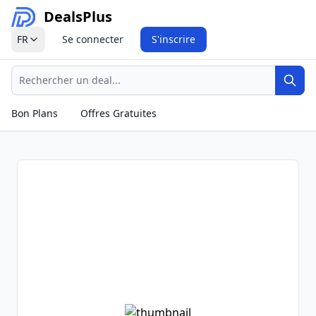
Deals
Plus
FR
Se connecter
S'inscrire
Recherche
Rech
Bon Plans
Offres Gratuites