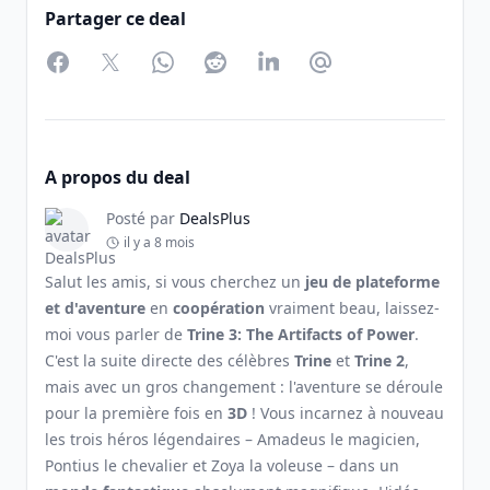
Partager ce deal
Facebook
Twitter
WhatsApp
Reddit
LinkedIn
Partager par Email
A propos du deal
Posté par
DealsPlus
il y a 8 mois
Salut les amis, si vous cherchez un
jeu de plateforme
et d'aventure
en
coopération
vraiment beau, laissez-
moi vous parler de
Trine 3: The Artifacts of Power
.
C'est la suite directe des célèbres
Trine
et
Trine 2
,
mais avec un gros changement : l'aventure se déroule
pour la première fois en
3D
! Vous incarnez à nouveau
les trois héros légendaires – Amadeus le magicien,
Pontius le chevalier et Zoya la voleuse – dans un