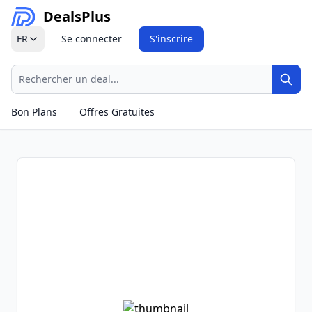
Deals
Plus
FR
Se connecter
S'inscrire
Recherche
Rech
Bon Plans
Offres Gratuites