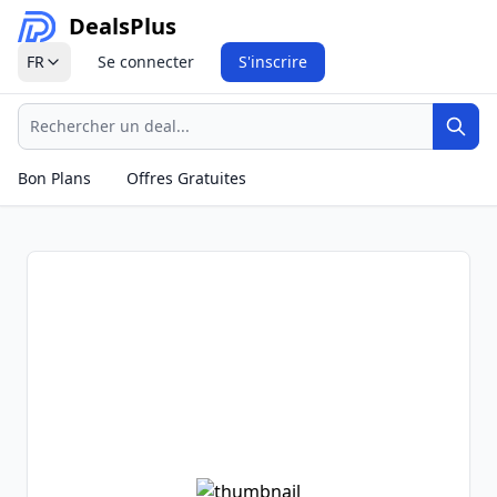
Deals
Plus
FR
Se connecter
S'inscrire
Recherche
Rech
Bon Plans
Offres Gratuites