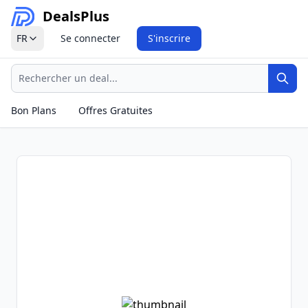
Deals
Plus
FR
Se connecter
S'inscrire
Recherche
Rech
Bon Plans
Offres Gratuites