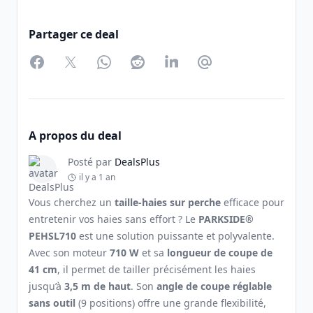
Partager ce deal
Facebook
Twitter
WhatsApp
Reddit
LinkedIn
Partager par Email
A propos du deal
Posté par
DealsPlus
il y a 1 an
Vous cherchez un
taille-haies sur perche
efficace pour
entretenir vos haies sans effort ? Le
PARKSIDE®
PEHSL710
est une solution puissante et polyvalente.
Avec son moteur
710 W
et sa
longueur de coupe de
41 cm
, il permet de tailler précisément les haies
jusqu’à
3,5 m de haut
. Son
angle de coupe réglable
sans outil
(9 positions) offre une grande flexibilité,