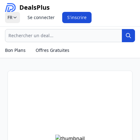
Deals
Plus
FR
Se connecter
S'inscrire
Recherche
Rech
Bon Plans
Offres Gratuites