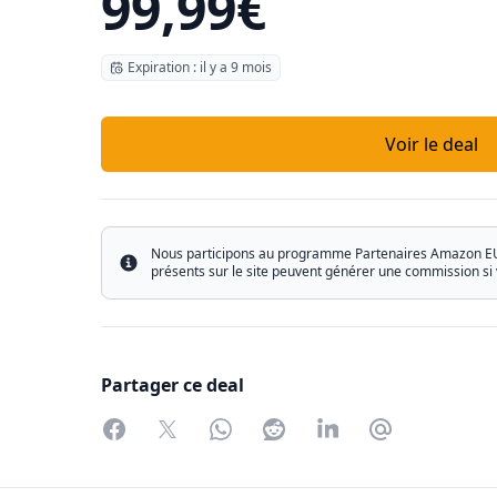
99,99€
Expiration : il y a 9 mois
Voir le deal
Nous participons au programme Partenaires Amazon EU ain
Info
présents sur le site peuvent générer une commission si 
Partager ce deal
Facebook
Twitter
WhatsApp
Reddit
LinkedIn
Partager par 