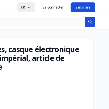
FR
Se connecter
S'inscrire
Recherche
es, casque électronique
périal, article de
e