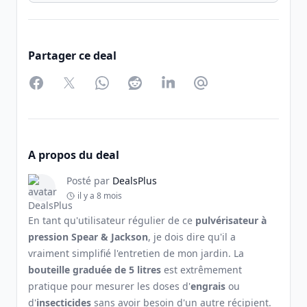
Partager ce deal
Facebook
Twitter
WhatsApp
Reddit
LinkedIn
Partager par Email
A propos du deal
Posté par
DealsPlus
il y a 8 mois
En tant qu'utilisateur régulier de ce
pulvérisateur à
pression Spear & Jackson
, je dois dire qu'il a
vraiment simplifié l'entretien de mon jardin. La
bouteille graduée de 5 litres
est extrêmement
pratique pour mesurer les doses d'
engrais
ou
d'
insecticides
sans avoir besoin d'un autre récipient.