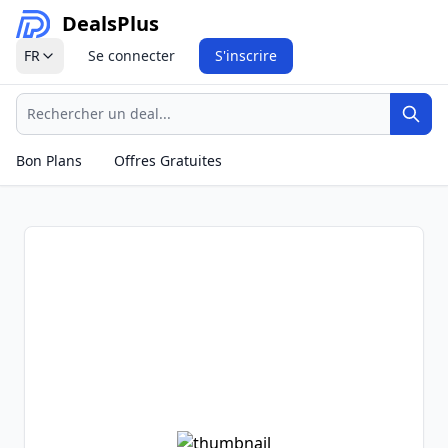
Deals
Plus
FR
Se connecter
S'inscrire
Recherche
Rech
Bon Plans
Offres Gratuites