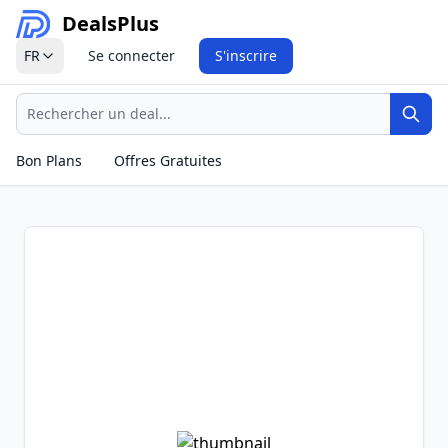
Deals
Plus
FR
Se connecter
S'inscrire
Recherche
Rech
Bon Plans
Offres Gratuites