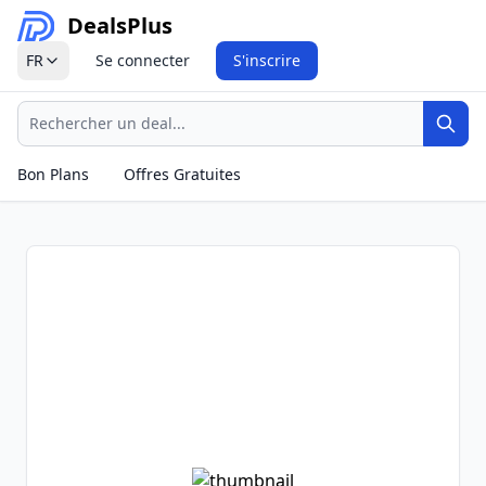
Deals
Plus
FR
Se connecter
S'inscrire
Recherche
Rech
Bon Plans
Offres Gratuites