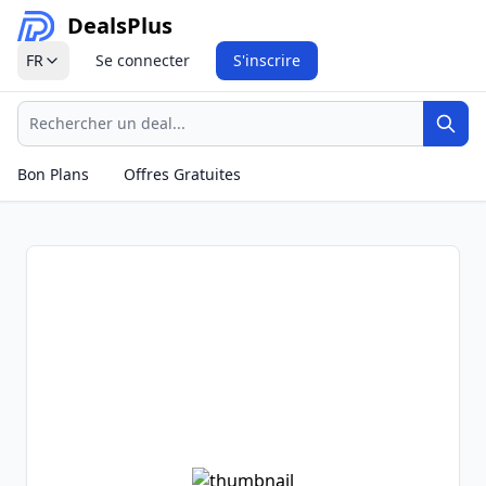
Deals
Plus
FR
Se connecter
S'inscrire
Recherche
Rech
Bon Plans
Offres Gratuites