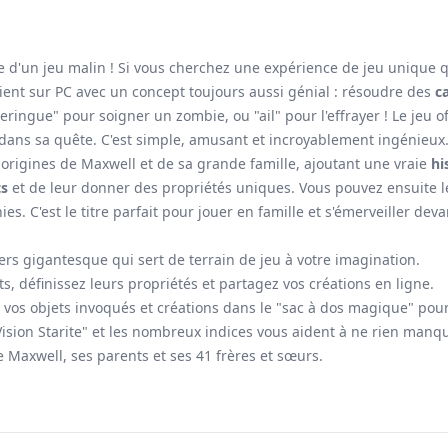
e d'un jeu malin ! Si vous cherchez une expérience de jeu unique qu
ient sur PC avec un concept toujours aussi génial : résoudre des
c
eringue" pour soigner un zombie, ou "ail" pour l'effrayer ! Le jeu o
 dans sa quête. C'est simple, amusant et incroyablement ingénieux
es origines de Maxwell et de sa grande famille, ajoutant une vraie
hi
ts
et de leur donner des propriétés uniques. Vous pouvez ensuite l
nies. C'est le titre parfait pour jouer en famille et s'émerveiller de
ers gigantesque qui sert de terrain de jeu à votre imagination.
s, définissez leurs propriétés et partagez vos créations en ligne.
 vos objets invoqués et créations dans le "sac à dos magique" pour
Vision Starite" et les nombreux indices vous aident à ne rien man
 Maxwell, ses parents et ses 41 frères et sœurs.