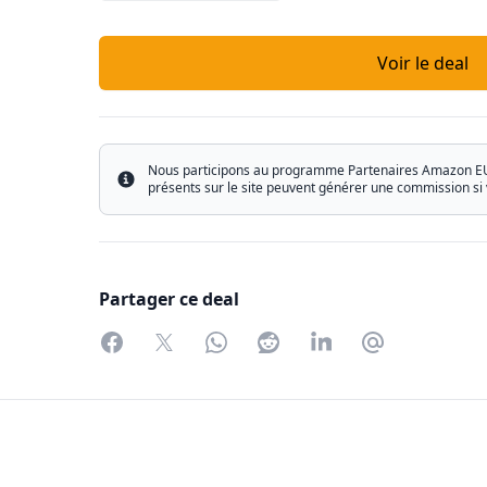
Voir le deal
Nous participons au programme Partenaires Amazon EU ain
Info
présents sur le site peuvent générer une commission si 
Partager ce deal
Facebook
Twitter
WhatsApp
Reddit
LinkedIn
Partager par 