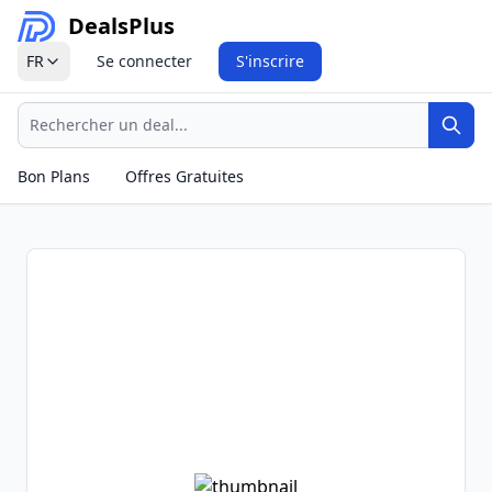
Deals
Plus
FR
Se connecter
S'inscrire
Recherche
Rech
Bon Plans
Offres Gratuites