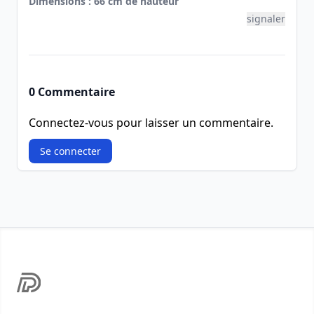
Dimensions : 66 cm de hauteur
signaler
0 Commentaire
Connectez-vous pour laisser un commentaire.
Se connecter
Footer