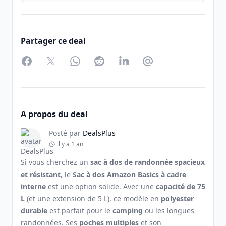
Partager ce deal
Facebook
Twitter
WhatsApp
Reddit
LinkedIn
Partager par Email
A propos du deal
Posté par
DealsPlus
il y a 1 an
Si vous cherchez un
sac à dos de randonnée spacieux
et résistant
, le
Sac à dos Amazon Basics à cadre
interne
est une option solide. Avec une
capacité de 75
L
(et une extension de 5 L), ce modèle en
polyester
durable
est parfait pour le
camping
ou les longues
randonnées. Ses
poches multiples
et son