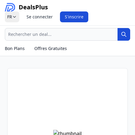
Deals
Plus
FR
Se connecter
S'inscrire
Recherche
Rech
Bon Plans
Offres Gratuites