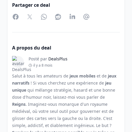
Partager ce deal
Facebook
Twitter
WhatsApp
Reddit
LinkedIn
Partager par Email
A propos du deal
Posté par
DealsPlus
il y a 8 mois
Salut à tous les amateurs de
jeux mobiles
et de
jeux
narratifs
! Si vous cherchez une expérience de
jeu
unique
qui mélange stratégie, hasard et une bonne
dose d'humour noir, laissez-moi vous parler de
Reigns
. Imaginez-vous monarque d'un royaume
médiéval, où votre seul outil pour gouverner est de
glisser des cartes vers la gauche ou la droite. C'est
simple, addictif, et diablement ingénieux. Le but ?