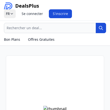
Deals
Plus
FR
Se connecter
S'inscrire
Recherche
Rech
Bon Plans
Offres Gratuites