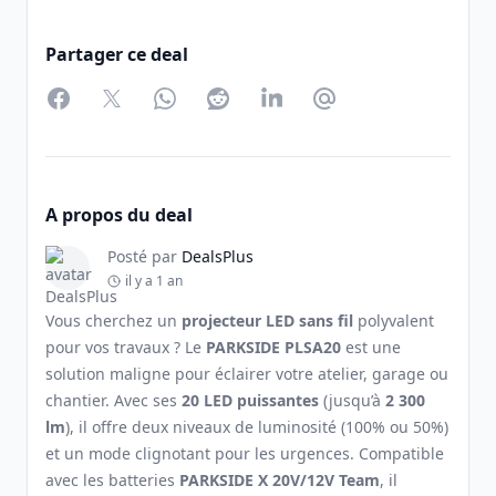
Partager ce deal
Facebook
Twitter
WhatsApp
Reddit
LinkedIn
Partager par Email
A propos du deal
Posté par
DealsPlus
il y a 1 an
Vous cherchez un
projecteur LED sans fil
polyvalent
pour vos travaux ? Le
PARKSIDE PLSA20
est une
solution maligne pour éclairer votre atelier, garage ou
chantier. Avec ses
20 LED puissantes
(jusqu’à
2 300
lm
), il offre deux niveaux de luminosité (100% ou 50%)
et un mode clignotant pour les urgences. Compatible
avec les batteries
PARKSIDE X 20V/12V Team
, il