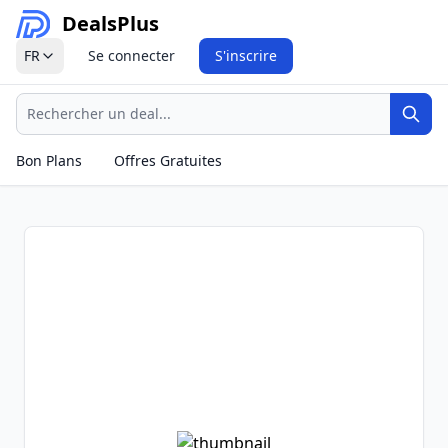
Deals
Plus
FR
Se connecter
S'inscrire
Recherche
Rech
Bon Plans
Offres Gratuites