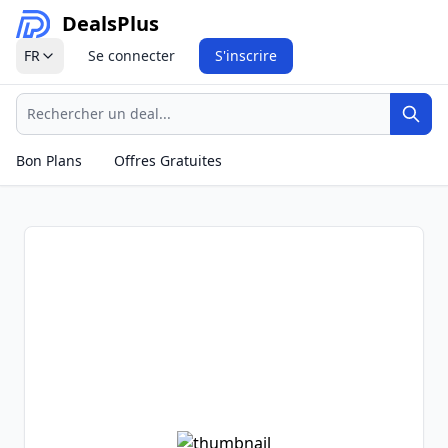
Deals
Plus
FR
Se connecter
S'inscrire
Recherche
Rech
Bon Plans
Offres Gratuites