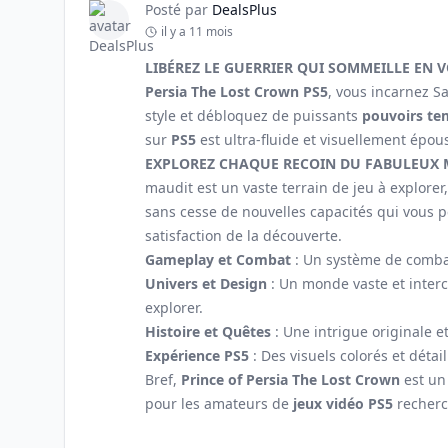
Posté par
DealsPlus
il y a 11 mois
LIBÉREZ LE GUERRIER QUI SOMMEILLE EN 
Persia The Lost Crown PS5
, vous incarnez S
style et débloquez de puissants
pouvoirs te
sur
PS5
est ultra-fluide et visuellement épou
EXPLOREZ CHAQUE RECOIN DU FABULEUX
maudit est un vaste terrain de jeu à explorer
sans cesse de nouvelles capacités qui vous pe
satisfaction de la découverte.
Gameplay et Combat
: Un système de comba
Univers et Design
: Un monde vaste et inter
explorer.
Histoire et Quêtes
: Une intrigue originale e
Expérience PS5
: Des visuels colorés et détail
Bref,
Prince of Persia The Lost Crown
est un 
pour les amateurs de
jeux vidéo PS5
recherc