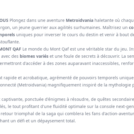
VOUS
Plongez dans une aventure
Metroidvania
haletante où chaqu
argon, un jeune guerrier aux agilités surhumaines. Maîtrisez un
co
mporels
uniques pour inverser le cours du destin et venir à bout d
stouflante.
 MONT QAF
Le monde du Mont Qaf est une véritable star du jeu. In
, avec des
biomes variés
et une foule de secrets à découvrir. La se
rmettront d'accéder à des zones auparavant inaccessibles, renforçan
t rapide et acrobatique, agrémenté de pouvoirs temporels unique
connecté (Metroidvania) magnifiquement inspiré de la mythologie 
t captivante, ponctuée d'énigmes à résoudre, de quêtes secondaires
lés, le tout profitant d'une fluidité optimale sur la console next-gen
retour triomphal de la saga qui comblera les fans d'action-aventur
hant un défi et un dépaysement total.