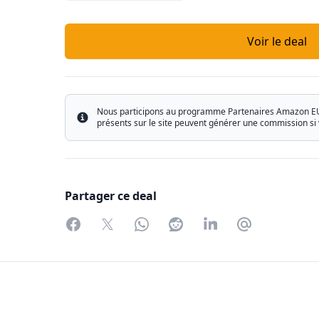
Voir le deal
Nous participons au programme Partenaires Amazon EU ain
Info
présents sur le site peuvent générer une commission si 
Partager ce deal
Facebook
Twitter
WhatsApp
Reddit
LinkedIn
Partager par 