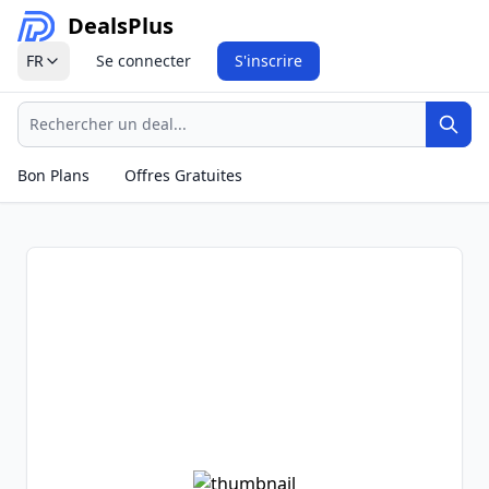
Deals
Plus
FR
Se connecter
S'inscrire
Recherche
Rech
Bon Plans
Offres Gratuites