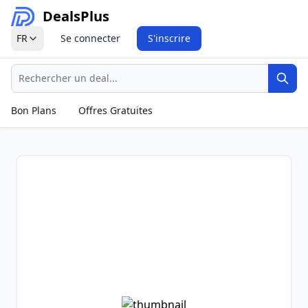
Deals
Plus
FR
Se connecter
S'inscrire
Recherche
Rech
Bon Plans
Offres Gratuites