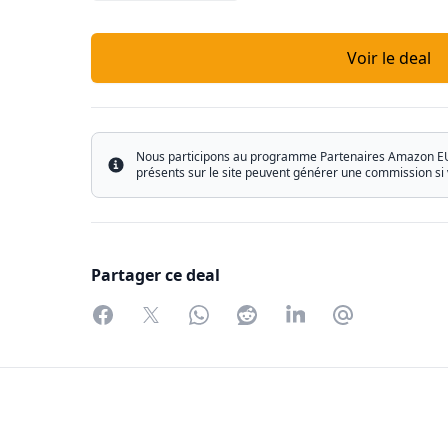
Voir le deal
Nous participons au programme Partenaires Amazon EU ain
Info
présents sur le site peuvent générer une commission si 
Partager ce deal
Facebook
Twitter
WhatsApp
Reddit
LinkedIn
Partager par 