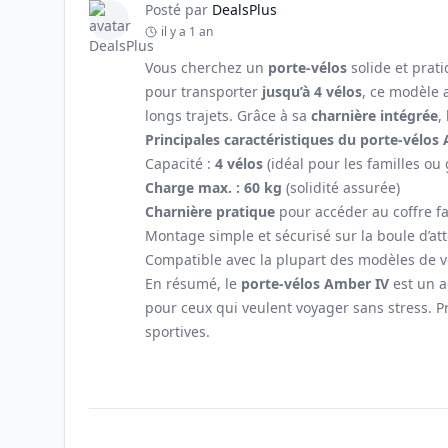
Posté par
DealsPlus
il y a 1 an
Vous cherchez un
porte-vélos
solide et prat
pour transporter
jusqu’à 4 vélos
, ce modèle a
longs trajets. Grâce à sa
charnière intégrée
,
Principales caractéristiques du porte-vélos 
Capacité :
4 vélos
(idéal pour les familles ou
Charge max. : 60 kg
(solidité assurée)
Charnière pratique
pour accéder au coffre f
Montage simple et sécurisé sur la boule d’at
Compatible avec la plupart des modèles de vé
En résumé, le
porte-vélos Amber IV
est un a
pour ceux qui veulent voyager sans stress. P
sportives.