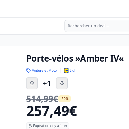
Recherche
Porte-vélos »Amber IV«
Voiture et Moto
Lidl
+1
514,99€
-50%
257,49€
Expiration : il y a 1 an